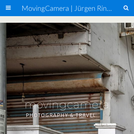
MovingCamera | Jürgen Ringmann, Mario Carta
movingcamera
PHOTOGRAPHY & TRAVEL