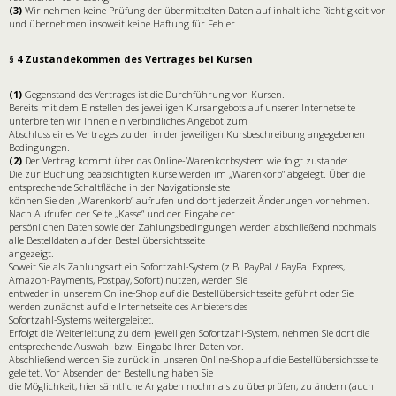
(3)
Wir nehmen keine Prüfung der übermittelten Daten auf inhaltliche Richtigkeit vor
und übernehmen insoweit keine Haftung für Fehler.
§ 4 Zustandekommen des Vertrages bei Kursen
(1)
Gegenstand des Vertrages ist die Durchführung von Kursen.
Bereits mit dem Einstellen des jeweiligen Kursangebots auf unserer Internetseite
unterbreiten wir Ihnen ein verbindliches Angebot zum
Abschluss eines Vertrages zu den in der jeweiligen Kursbeschreibung angegebenen
Bedingungen.
(2)
Der Vertrag kommt über das Online-Warenkorbsystem wie folgt zustande:
Die zur Buchung beabsichtigten Kurse werden im „Warenkorb“ abgelegt. Über die
entsprechende Schaltfläche in der Navigationsleiste
können Sie den „Warenkorb“ aufrufen und dort jederzeit Änderungen vornehmen.
Nach Aufrufen der Seite „Kasse“ und der Eingabe der
persönlichen Daten sowie der Zahlungsbedingungen werden abschließend nochmals
alle Bestelldaten auf der Bestellübersichtsseite
angezeigt.
Soweit Sie als Zahlungsart ein Sofortzahl-System (z.B. PayPal / PayPal Express,
Amazon-Payments, Postpay, Sofort) nutzen, werden Sie
entweder in unserem Online-Shop auf die Bestellübersichtsseite geführt oder Sie
werden zunächst auf die Internetseite des Anbieters des
Sofortzahl-Systems weitergeleitet.
Erfolgt die Weiterleitung zu dem jeweiligen Sofortzahl-System, nehmen Sie dort die
entsprechende Auswahl bzw. Eingabe Ihrer Daten vor.
Abschließend werden Sie zurück in unseren Online-Shop auf die Bestellübersichtsseite
geleitet. Vor Absenden der Bestellung haben Sie
die Möglichkeit, hier sämtliche Angaben nochmals zu überprüfen, zu ändern (auch