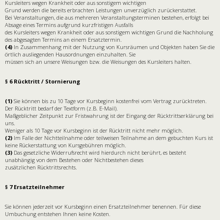
Kursleiters wegen Krankheit oder aus sonstigem wichtigen
Grund werden die bereits erbrachten Leistungen unverzüglich zurückerstattet.
Bei Veranstaltungen, die aus mehreren Veranstaltungsterminen bestehen, erfolgt bei
Absage eines Termins aufgrund kurzfristigen Ausfalls
des Kursleiters wegen Krankheit oder aus sonstigem wichtigen Grund die Nachholung
des abgesagten Termins an einem Ersatztermin.
(4)
In Zusammenhang mit der Nutzung von Kursräumen und Objekten haben Sie die
örtlich ausliegenden Hausordnungen einzuhalten. Sie
müssen sich an unsere Weisungen bzw. die Weisungen des Kursleiters halten.
§ 6 Rücktritt / Stornierung
(1)
Sie können bis zu 10 Tage vor Kursbeginn kostenfrei vom Vertrag zurücktreten.
Der Rücktritt bedarf der Textform (z.B. E-Mail).
Maßgeblicher Zeitpunkt zur Fristwahrung ist der Eingang der Rücktrittserklärung bei
uns.
Weniger als 10 Tage vor Kursbeginn ist der Rücktritt nicht mehr möglich.
(2)
Im Falle der Nichtteilnahme oder teilweisen Teilnahme an dem gebuchten Kurs ist
keine Rückerstattung von Kursgebühren möglich.
(3)
Das gesetzliche Widerrufsrecht wird hierdurch nicht berührt, es besteht
unabhängig von dem Bestehen oder Nichtbestehen dieses
zusätzlichen Rücktrittsrechts.
§ 7 Ersatzteilnehmer
Sie können jederzeit vor Kursbeginn einen Ersatzteilnehmer benennen. Für diese
Umbuchung entstehen Ihnen keine Kosten.