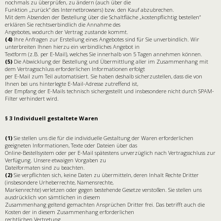
nochmals zu überprüfen, zu ändern (auch über die
Funktion „zurück“ des Internetbrowsers) bzw. den Kauf abzubrechen.
Mit dem Absenden der Bestellung über die Schaltfläche „kostenpflichtig bestellen“
erklären Sie rechtsverbindlich die Annahme des
Angebotes, wodurch der Vertrag zustande kommt.
(4)
Ihre Anfragen zur Erstellung eines Angebotes sind für Sie unverbindlich. Wir
unterbreiten Ihnen hierzu ein verbindliches Angebot in
Textform (z.B. per E-Mail), welches Sie innerhalb von 5 Tagen annehmen können.
(5)
Die Abwicklung der Bestellung und Übermittlung aller im Zusammenhang mit
dem Vertragsschluss erforderlichen Informationen erfolgt
per E-Mail zum Teil automatisiert. Sie haben deshalb sicherzustellen, dass die von
Ihnen bei uns hinterlegte E-Mail-Adresse zutreffend ist,
der Empfang der E-Mails technisch sichergestellt und insbesondere nicht durch SPAM-
Filter verhindert wird.
§ 3 Individuell gestaltete Waren
(1)
Sie stellen uns die für die individuelle Gestaltung der Waren erforderlichen
geeigneten Informationen, Texte oder Dateien über das
Online-Bestellsystem oder per E-Mail spätestens unverzüglich nach Vertragsschluss zur
Verfügung. Unsere etwaigen Vorgaben zu
Dateiformaten sind zu beachten.
(2)
Sie verpflichten sich, keine Daten zu übermitteln, deren Inhalt Rechte Dritter
(insbesondere Urheberrechte, Namensrechte,
Markenrechte) verletzen oder gegen bestehende Gesetze verstoßen. Sie stellen uns
ausdrücklich von sämtlichen in diesem
Zusammenhang geltend gemachten Ansprüchen Dritter frei. Das betrifft auch die
Kosten der in diesem Zusammenhang erforderlichen
rechtlichen Vertretung.