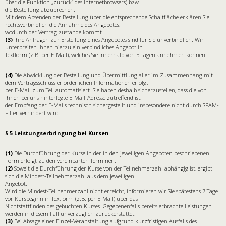
über die Funktion „zurück“ des Internetbrowsers) bzw.
die Bestellung abzubrechen.
Mit dem Absenden der Bestellung über die entsprechende Schaltfläche erklären Sie
rechtsverbindlich die Annahme des Angebotes,
wodurch der Vertrag zustande kommt.
(3)
Ihre Anfragen zur Erstellung eines Angebotes sind für Sie unverbindlich. Wir
unterbreiten Ihnen hierzu ein verbindliches Angebot in
Textform (z.B. per E-Mail), welches Sie innerhalb von 5 Tagen annehmen können.
(4)
Die Abwicklung der Bestellung und Übermittlung aller im Zusammenhang mit
dem Vertragsschluss erforderlichen Informationen erfolgt
per E-Mail zum Teil automatisiert. Sie haben deshalb sicherzustellen, dass die von
Ihnen bei uns hinterlegte E-Mail-Adresse zutreffend ist,
der Empfang der E-Mails technisch sichergestellt und insbesondere nicht durch SPAM-
Filter verhindert wird.
§ 5 Leistungserbringung bei Kursen
(1)
Die Durchführung der Kurse in der in den jeweiligen Angeboten beschriebenen
Form erfolgt zu den vereinbarten Terminen.
(2)
Soweit die Durchführung der Kurse von der Teilnehmerzahl abhängig ist, ergibt
sich die Mindest-Teilnehmerzahl aus dem jeweiligen
Angebot.
Wird die Mindest-Teilnehmerzahl nicht erreicht, informieren wir Sie spätestens 7 Tage
vor Kursbeginn in Textform (z.B. per E-Mail) über das
Nichtstattfinden des gebuchten Kurses. Gegebenenfalls bereits erbrachte Leistungen
werden in diesem Fall unverzüglich zurückerstattet.
(3)
Bei Absage einer Einzel-Veranstaltung aufgrund kurzfristigen Ausfalls des