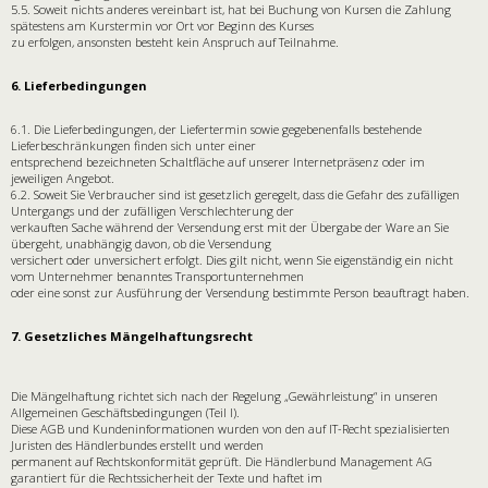
5.5. Soweit nichts anderes vereinbart ist, hat bei Buchung von Kursen die Zahlung
spätestens am Kurstermin vor Ort vor Beginn des Kurses
zu erfolgen, ansonsten besteht kein Anspruch auf Teilnahme.
6. Lieferbedingungen
6.1. Die Lieferbedingungen, der Liefertermin sowie gegebenenfalls bestehende
Lieferbeschränkungen finden sich unter einer
entsprechend bezeichneten Schaltfläche auf unserer Internetpräsenz oder im
jeweiligen Angebot.
6.2. Soweit Sie Verbraucher sind ist gesetzlich geregelt, dass die Gefahr des zufälligen
Untergangs und der zufälligen Verschlechterung der
verkauften Sache während der Versendung erst mit der Übergabe der Ware an Sie
übergeht, unabhängig davon, ob die Versendung
versichert oder unversichert erfolgt. Dies gilt nicht, wenn Sie eigenständig ein nicht
vom Unternehmer benanntes Transportunternehmen
oder eine sonst zur Ausführung der Versendung bestimmte Person beauftragt haben.
7. Gesetzliches Mängelhaftungsrecht
Die Mängelhaftung richtet sich nach der Regelung „Gewährleistung“ in unseren
Allgemeinen Geschäftsbedingungen (Teil I).
Diese AGB und Kundeninformationen wurden von den auf IT-Recht spezialisierten
Juristen des Händlerbundes erstellt und werden
permanent auf Rechtskonformität geprüft. Die Händlerbund Management AG
garantiert für die Rechtssicherheit der Texte und haftet im