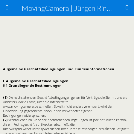
MovingCamera | Jürgen Ringmann, Mario Carta
Allgemeine Geschäftsbedingungen und Kundeninformationen
I. Allgemeine Geschäftsbedingungen
§ 1 Grundlegende Bestimmungen
(1)
Die nachstehenden Geschäftsbedingungen gelten für Verträge, die Sie mit uns als
Anbieter (Mario Carta) über die Internetseite
www.movingcamera.de schließen. Soweit nicht anders vereinbart, wird der
Einbeziehung gegebenenfalls von Ihnen verwendeter eigener
Bedingungen widersprochen.
(2)
Verbraucher im Sinne der nachstehenden Regelungen ist jede natürliche Person,
die ein Rechtsgeschäft zu Zwecken abschließt, die
überwiegend weder ihrer gewerblichen noch ihrer selbständigen beruflichen Tätigkeit
zugerechnet werden kann. Unternehmer ist jede