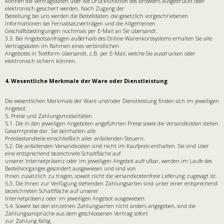
können die Vertragsdaten über die Druckfunktion des Browsers ausgedruckt oder
elektronisch gesichert werden. Nach Zugang der
Bestellung bei uns werden die Bestelldaten, die gesetzlich vorgeschriebenen
Informationen bei Fernabsatzverträgen und die Allgemeinen
Geschäftsbedingungen nochmals per E-Mail an Sie übersandt.
3.3. Bei Angebotsanfragen außerhalb des Online-Warenkorbsystems erhalten Sie alle
Vertragsdaten im Rahmen eines verbindlichen
Angebotes in Textform übersandt, z.B. per E-Mail, welche Sie ausdrucken oder
elektronisch sichern können.
4. Wesentliche Merkmale der Ware oder Dienstleistung
Die wesentlichen Merkmale der Ware und/oder Dienstleistung finden sich im jeweiligen
Angebot.
5. Preise und Zahlungsmodalitäten
5.1. Die in den jeweiligen Angeboten angeführten Preise sowie die Versandkosten stellen
Gesamtpreise dar. Sie beinhalten alle
Preisbestandteile einschließlich aller anfallenden Steuern.
5.2. Die anfallenden Versandkosten sind nicht im Kaufpreis enthalten. Sie sind über
eine entsprechend bezeichnete Schaltfläche auf
unserer Internetpräsenz oder im jeweiligen Angebot aufrufbar, werden im Laufe des
Bestellvorganges gesondert ausgewiesen und sind von
Ihnen zusätzlich zu tragen, soweit nicht die versandkostenfreie Lieferung zugesagt ist.
5.3. Die Ihnen zur Verfügung stehenden Zahlungsarten sind unter einer entsprechend
bezeichneten Schaltfläche auf unserer
Internetpräsenz oder im jeweiligen Angebot ausgewiesen.
5.4. Soweit bei den einzelnen Zahlungsarten nicht anders angegeben, sind die
Zahlungsansprüche aus dem geschlossenen Vertrag sofort
zur Zahlung fällig.