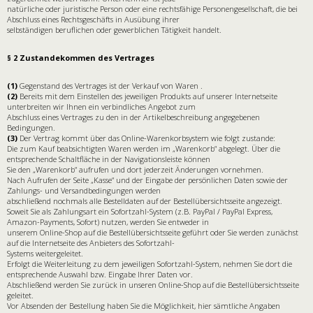
natürliche oder juristische Person oder eine rechtsfähige Personengesellschaft, die bei
Abschluss eines Rechtsgeschäfts in Ausübung ihrer
selbständigen beruflichen oder gewerblichen Tätigkeit handelt.
§ 2 Zustandekommen des Vertrages
(1)
Gegenstand des Vertrages ist der Verkauf von Waren .
(2)
Bereits mit dem Einstellen des jeweiligen Produkts auf unserer Internetseite
unterbreiten wir Ihnen ein verbindliches Angebot zum
Abschluss eines Vertrages zu den in der Artikelbeschreibung angegebenen
Bedingungen.
(3)
Der Vertrag kommt über das Online-Warenkorbsystem wie folgt zustande:
Die zum Kauf beabsichtigten Waren werden im „Warenkorb“ abgelegt. Über die
entsprechende Schaltfläche in der Navigationsleiste können
Sie den „Warenkorb“ aufrufen und dort jederzeit Änderungen vornehmen.
Nach Aufrufen der Seite „Kasse“ und der Eingabe der persönlichen Daten sowie der
Zahlungs- und Versandbedingungen werden
abschließend nochmals alle Bestelldaten auf der Bestellübersichtsseite angezeigt.
Soweit Sie als Zahlungsart ein Sofortzahl-System (z.B. PayPal / PayPal Express,
Amazon-Payments, Sofort) nutzen, werden Sie entweder in
unserem Online-Shop auf die Bestellübersichtsseite geführt oder Sie werden zunächst
auf die Internetseite des Anbieters des Sofortzahl-
Systems weitergeleitet.
Erfolgt die Weiterleitung zu dem jeweiligen Sofortzahl-System, nehmen Sie dort die
entsprechende Auswahl bzw. Eingabe Ihrer Daten vor.
Abschließend werden Sie zurück in unseren Online-Shop auf die Bestellübersichtsseite
geleitet.
Vor Absenden der Bestellung haben Sie die Möglichkeit, hier sämtliche Angaben