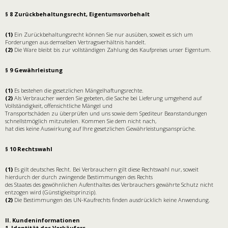
§ 8 Zurückbehaltungsrecht, Eigentumsvorbehalt
(1)
Ein Zurückbehaltungsrecht können Sie nur ausüben, soweit es sich um
Forderungen aus demselben Vertragsverhältnis handelt.
(2)
Die Ware bleibt bis zur vollständigen Zahlung des Kaufpreises unser Eigentum.
§ 9 Gewährleistung
(1)
Es bestehen die gesetzlichen Mängelhaftungsrechte.
(2)
Als Verbraucher werden Sie gebeten, die Sache bei Lieferung umgehend auf
Vollständigkeit, offensichtliche Mängel und
Transportschäden zu überprüfen und uns sowie dem Spediteur Beanstandungen
schnellstmöglich mitzuteilen. Kommen Sie dem nicht nach,
hat dies keine Auswirkung auf Ihre gesetzlichen Gewährleistungsansprüche.
§ 10 Rechtswahl
(1)
Es gilt deutsches Recht. Bei Verbrauchern gilt diese Rechtswahl nur, soweit
hierdurch der durch zwingende Bestimmungen des Rechts
des Staates des gewöhnlichen Aufenthaltes des Verbrauchers gewährte Schutz nicht
entzogen wird (Günstigkeitsprinzip).
(2)
Die Bestimmungen des UN-Kaufrechts finden ausdrücklich keine Anwendung.
II. Kundeninformationen
1. Identität des Verkäufers