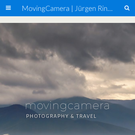
MovingCamera | Jürgen Ringmann, Mario Carta
movingcamera
PHOTOGRAPHY & TRAVEL