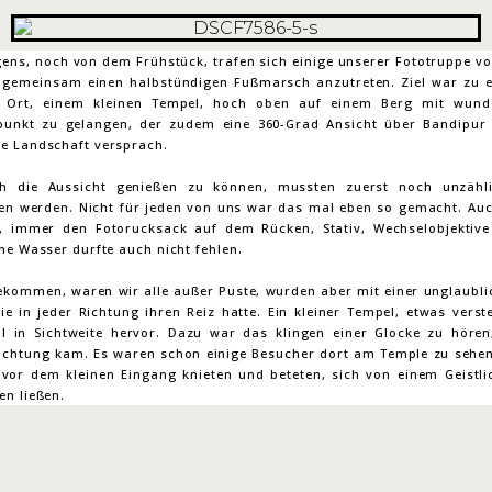
ens, noch von dem Frühstück, trafen sich einige unserer Fototruppe v
 gemeinsam einen halbstündigen Fußmarsch anzutreten. Ziel war zu 
en Ort, einem kleinen Tempel, hoch oben auf einem Berg mit wund
punkt zu gelangen, der zudem eine 360-Grad Ansicht über Bandipur
e Landschaft versprach.
h die Aussicht genießen zu können, mussten zuerst noch unzähli
n werden. Nicht für jeden von uns war das mal eben so gemacht. Auc
, immer den Fotorucksack auf dem Rücken, Stativ, Wechselobjektive 
he Wasser durfte auch nicht fehlen.
kommen, waren wir alle außer Puste, wurden aber mit einer unglaubli
ie in jeder Richtung ihren Reiz hatte. Ein kleiner Tempel, etwas verst
l in Sichtweite hervor. Dazu war das klingen einer Glocke zu höre
Richtung kam. Es waren schon einige Besucher dort am Temple zu sehen
vor dem kleinen Eingang knieten und beteten, sich von einem Geistli
en ließen.