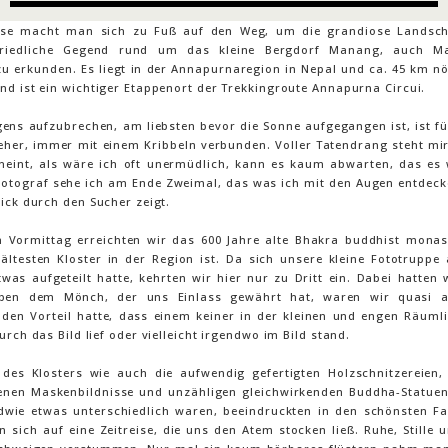
ise macht man sich zu Fuß auf den Weg, um die grandiose Landsch
 friedliche Gegend rund um das kleine Bergdorf Manang, auch M
zu erkunden. Es liegt in der Annapurnaregion in Nepal und ca. 45 km nö
nd ist ein wichtiger Etappenort der Trekkingroute Annapurna Circui.
ens aufzubrechen, am liebsten bevor die Sonne aufgegangen ist, ist fü
eher, immer mit einem Kribbeln verbunden. Voller Tatendrang steht mir 
heint, als wäre ich oft unermüdlich, kann es kaum abwarten, das es 
 Fotograf sehe ich am Ende Zweimal, das was ich mit den Augen entdeck
ick durch den Sucher zeigt.
 Vormittag erreichten wir das 600 Jahre alte Bhakra buddhist monas
 ältesten Kloster in der Region ist. Da sich unsere kleine Fototruppe
was aufgeteilt hatte, kehrten wir hier nur zu Dritt ein. Dabei hatten 
eben dem Mönch, der uns Einlass gewährt hat, waren wir quasi al
den Vorteil hatte, dass einem keiner in der kleinen und engen Räumli
urch das Bild lief oder vielleicht irgendwo im Bild stand.
 des Klosters wie auch die aufwendig gefertigten Holzschnitzereien, 
enen Maskenbildnisse und unzähligen gleichwirkenden Buddha-Statuen
ndwie etwas unterschiedlich waren, beeindruckten in den schönsten Fa
 sich auf eine Zeitreise, die uns den Atem stocken ließ. Ruhe, Stille 