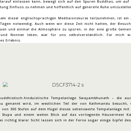
darauf einlassen kann, bewegt sich auf den Spuren Buddhas, um auf 
ltung Einfluss zu nehmen und hoffentlich auf generelle Ruhe umzustelle
em dieser englischsprachigen Meditaionskurse teilzunehmen, ist ein 
Tagen notwendig. Auch wenn wir diese Zeit nicht hatten, der Besuch
en und einmal die Atmosphäre zu spüren, in der eine große Gemei
und Nonnen leben, war für uns selbstverständlich. Für mich w
es Erlebnis.
buddhistisch-hinduistische Tempelanlage Swayambhunath – die auc
u genannt wird, im westlichen Teil der von Kathmandu besucht, 
 von 300 Stufen auf dem Hügel dieses sehenswerte Tempelanlage mit 
n Stupa und einem weiten Blick auf das vorliegende Häusermeer K
ei richtig klarer Sicht lassen sich in der Ferne sogar einige Gipfel d