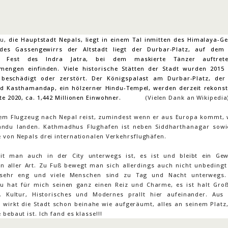
du,
die Hauptstadt Nepals, liegt in einem Tal inmitten des Himalaya-Ge
des Gassengewirrs der Altstadt liegt der Durbar-Platz, auf dem
en Fest des Indra Jatra, bei dem maskierte Tänzer auftret
engen einfinden. Viele historische Stätten der Stadt wurden 2015
 beschädigt oder zerstört. Der Königspalast am Durbar-Platz, de
d Kasthamandap, ein hölzerner Hindu-Tempel, werden derzeit rekonstr
hlte 2020, ca. 1,442 Millionen Einwohner.
(Vielen Dank an Wikipedia)
em Flugzeug nach Nepal reist, zumindest wenn er aus Europa kommt, 
ndu landen. Kathmadhus Flughafen ist neben Siddharthanagar sowi
e von Nepals drei internationalen Verkehrsflughäfen.
it man auch in der City unterwegs ist, es ist und bleibt ein Ge
n aller Art. Zu Fuß bewegt man sich allerdings auch nicht unbedingt 
t sehr eng und viele Menschen sind zu Tag und Nacht unterwegs.
 hat für mich seinen ganz einen Reiz und Charme, es ist halt Gro
. Kultur, Historisches und Modernes prallt hier aufeinander. Aus
t wirkt die Stadt schon beinahe wie aufgeräumt, alles an seinem Platz,
 bebaut ist. Ich fand es klasse!!!