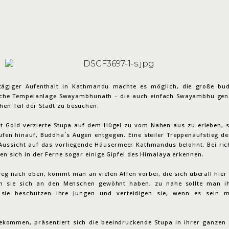
ägiger Aufenthalt in Kathmandu machte es möglich, die große bud
sche Tempelanlage Swayambhunath – die auch einfach Swayambhu gen
hen Teil der Stadt zu besuchen.
t Gold verzierte Stupa auf dem Hügel zu vom Nahen aus zu erleben, s
tufen hinauf, Buddha´s Augen entgegen. Eine steiler Treppenaufstieg de
 Aussicht auf das vorliegende Häusermeer Kathmandus belohnt. Bei rich
sen sich in der Ferne sogar einige Gipfel des Himalaya erkennen.
eg nach oben, kommt man an vielen Affen vorbei, die sich überall hier 
n sie sich an den Menschen gewöhnt haben, zu nahe sollte man ih
sie beschützen ihre Jungen und verteidigen sie, wenn es sein m
.
kommen, präsentiert sich die beeindruckende Stupa in ihrer ganzen 