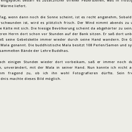
 eingepackt bedarf es zusätzlicher offener Feuerstellen, was in frosti
 Wärme liefert.
Tag, wenn dann noch die Sonne scheint, ist es recht angenehm, Sobald
rschwunden ist, wird es plötzlich frisch. Der Wind nimmt abends zu 
e Kälte mit sich. Die hiesige Bevölkerung scheint da abgehärter zu sein
teren Herrn dort schon vor Stunden auf der Bank sitzen. Er saß dort un
ließ seine Gebetskette immer wieder durch seine Hand wandern. Die G
 Mala genannt. Die buddhistische Mala besitzt 108 Perlen/Samen und sy
esammelten Bände der Lehre Buddhas.
ach einigen Stunden wieder dort vorbeikam, saß er immer noch da
e, unverändert, mit der Mala in seiner Hand. Nun konnte ich nicht 
ihm fragend zu, ob ich ihn wohl Fotografieren dürfte. Sein fre
ndnis machte dieses Bild möglich.