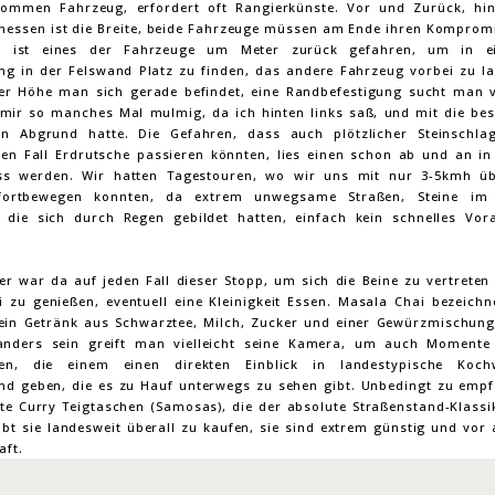
ommen Fahrzeug, erfordert oft Rangierkünste. Vor und Zurück, hi
essen ist die Breite, beide Fahrzeuge müssen am Ende ihren Kompromi
 ist eines der Fahrzeuge um Meter zurück gefahren, um in ei
ng in der Felswand Platz zu finden, das andere Fahrzeug vorbei zu la
er Höhe man sich gerade befindet, eine Randbefestigung sucht man v
mir so manches Mal mulmig, da ich hinten links saß, und mit die best
en Abgrund hatte. Die Gefahren, dass auch plötzlicher Steinschl
en Fall Erdrutsche passieren könnten, lies einen schon ab und an i
ss werden. Wir hatten Tagestouren, wo wir uns mit nur 3-5kmh üb
fortbewegen konnten, da extrem unwegsame Straßen, Steine i
 die sich durch Regen gebildet hatten, einfach kein schnelles V
er war da auf jeden Fall dieser Stopp, um sich die Beine zu vertreten
i zu genießen, eventuell eine Kleinigkeit Essen. Masala Chai bezeichn
ein Getränk aus Schwarztee, Milch, Zucker und einer Gewürzmischung
nders sein greift man vielleicht seine Kamera, um auch Momente 
gen, die einem einen direkten Einblick in landestypische Koc
nd geben, die es zu Hauf unterwegs zu sehen gibt. Unbedingt zu empf
llte Curry Teigtaschen (Samosas), die der absolute Straßenstand-Klassi
ibt sie landesweit überall zu kaufen, sie sind extrem günstig und vor 
ft.