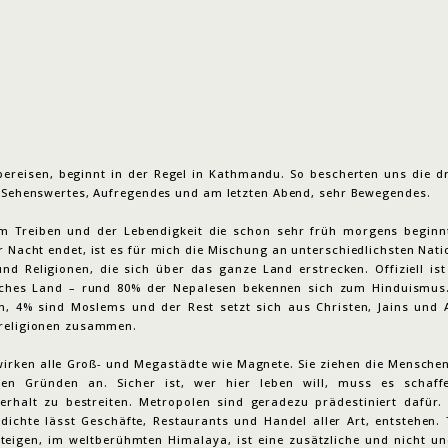
bereisen, beginnt in der Regel in Kathmandu. So bescherten uns die dr
, Sehenswertes, Aufregendes und am letzten Abend, sehr Bewegendes.
em Treiben und der Lebendigkeit die schon sehr früh morgens beginn
r Nacht endet, ist es für mich die Mischung an unterschiedlichsten Nati
und Religionen, die sich über das ganze Land erstrecken. Offiziell ist
sches Land – rund 80% der Nepalesen bekennen sich zum Hinduismus
n, 4% sind Moslems und der Rest setzt sich aus Christen, Jains und
religionen zusammen.
irken alle Groß- und Megastädte wie Magnete. Sie ziehen die Menschen
hen Gründen an. Sicher ist, wer hier leben will, muss es schaff
erhalt zu bestreiten. Metropolen sind geradezu prädestiniert dafür.
dichte lässt Geschäfte, Restaurants und Handel aller Art, entstehen.
teigen, im weltberühmten Himalaya, ist eine zusätzliche und nicht un