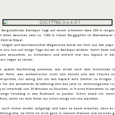
e Bergstädtchen Bandipur liegt auf einem schmalen etwa 200 m langen 
m Höhe zwischen zwei ca. 1300 m hohen Berggipfeln im Mahabharat i
 Zentral-Nepal.
r langen und beschwerlichen Wegstrecke waren wir froh aus den Jeeps 
n uns nun auf einige Tage die wir in Bandipur blieben. Somit blieb viel
Ruhe anzusehen, zu Schlendern und einfach mal das Gepäck in der
ers liegen zu lassen.
m späten Nachmittag ankamen, war direkt nach dem Einchecken i
en Hotel, was authentischer nicht sein könnte und den Charme ve
ersprühte, nur wenig Zeit um das Gepäck aufs Zimmer zu bringen. S
ir für die anstehende Streetfotografie das jetzt so stimmungsvolle Lic
g es innerhalb von 20 Minuten zu Duschen, in frische Klamottten zu sp
ötige Fotozeug in den Rucksack zu packen. Schon stand ich, wenn
Puls, unten vor dem Hotel, wo schon einige von uns warteten.
h auch immer wieder aufgeregt und kann es kaum erwarten, dass es 
eetfotografie, da fühle ich mich ganz in meinem Element und versinke g