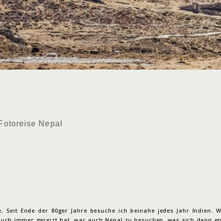
 Fotoreise Nepal
. Seit Ende der 80ger Jahre besuche ich beinahe jedes Jahr Indien. 
auch immer gereizt hat, war auch Nepal zu besuchen, was sich dann en