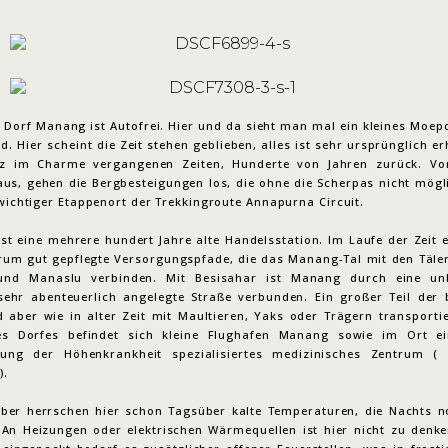
e Dorf Manang ist Autofrei. Hier und da sieht man mal ein kleines Moep
d. Hier scheint die Zeit stehen geblieben, alles ist sehr ursprünglich e
nz im Charme vergangenen Zeiten, Hunderte von Jahren zurück. V
aus, gehen die Bergbesteigungen los, die ohne die Scherpas nicht mögl
 wichtiger Etappenort der Trekkingroute Annapurna Circuit.
ist eine mehrere hundert Jahre alte Handelsstation. Im Laufe der Zeit 
rum gut gepflegte Versorgungspfade, die das Manang-Tal mit den Täler
und Manaslu verbinden. Mit Besisahar ist Manang durch eine unbe
 sehr abenteuerlich angelegte Straße verbunden. Ein großer Teil der 
d aber wie in alter Zeit mit Maultieren, Yaks oder Trägern transportie
es Dorfes befindet sich kleine Flughafen Manang sowie im Ort ei
hung der Höhenkrankheit spezialisiertes medizinisches Zentrum (
).
ber herrschen hier schon Tagsüber kalte Temperaturen, die Nachts n
 An Heizungen oder elektrischen Wärmequellen ist hier nicht zu denk