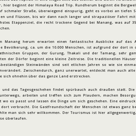
r, hier beginnt der Himalaya Road Trip. Rundherum beginnt die Bergwel
uf schmaler Straße, überwiegend einspurig, geht es vorbei an tiefen S
len und Flüssen, bis wir dann nach langer und strapaziöser Fahrt mit
hstes Etappenziel, die recht trockene Gegend bei Manang, was auf 3
ichen.
m Manang herum erwarten einen fantastische Ausblicke auf das 
ie Bevölkerung, ca. um die 10.000 Menschen, ist aufgrund der dort in 
ethnischen Gruppen, der Gurung, Thakali und der Tamang, sehr gem
en der Dörfer beginnt eine kleine Zeitreise. Die traditionellen Häuser
sbeständigen Steinwänden sind seit etlichen Jahren so wie sie einmal
nverändert. Zwischendurch, ganz unerwartet, entdeckt man auch alte 
ie sich ohnehin über das ganze Land erstrecken.
 und das Tagesgeschehen findet spürbauch auch draußen statt. Di
 unterwegs, arbeiten und treffen sich zum Plaudern, machen Besorg
rt wo es passt und lassen die Dinge um sich geschehen. Eine eindrucks
 dort verbracht. Die Gastfreundschaft der Menschen ist etwas ganz b
ühlte man sich sehr willkommen. Der Tourismus ist hier allgegenwertig,
ise überlaufen.