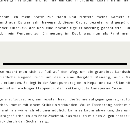
schweigen verstummen. Nur mal ein kaum hörbares flüstern nahm man 
nahm ich mein Stativ zur Hand und richtete meine Kamera f
hnitt aus. Es war sehr bewegend, diesen Ort zu betreten und gespürt
lnder Eindruck, der uns eine nachhaltige Erinnerung garantierte. Fü
ild, mein Pendant zur Erinnerung im Kopf, was nun als Print mei
.
ise macht man sich zu Fuß auf den Weg, um die grandiose Landsch
 friedliche Gegend rund um das kleine Bergdorf Manang, auch M
zu erkunden. Es liegt in der Annapurnaregion in Nepal und ca. 45 km nö
nd ist ein wichtiger Etappenort der Trekkingroute Annapurna Circui.
ens aufzubrechen, am liebsten bevor die Sonne aufgegangen ist, ist fü
eher, immer mit einem Kribbeln verbunden. Voller Tatendrang steht mir 
heint, als wäre ich oft unermüdlich, kann es kaum abwarten, das es 
 Fotograf sehe ich am Ende Zweimal, das was ich mit den Augen entdeck
ick durch den Sucher zeigt.