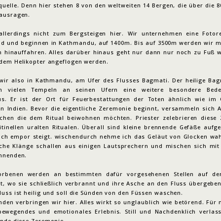
uelle. Denn hier stehen 8 von den weltweiten 14 Bergen, die über die 8
ausragen.
allerdings nicht zum Bergsteigen hier. Wir unternehmen eine Fotor
nd und beginnen in Kathmandu, auf 1400m. Bis auf 3500m werden wir m
h hinauffahren. Alles darüber hinaus geht nur dann nur noch zu Fuß w
dem Helikopter angeflogen werden.
 wir also in Kathmandu, am Ufer des Flusses Bagmati. Der heilige Bag
n vielen Tempeln an seinen Ufern eine weitere besondere Bed
s. Er ist der Ort für Feuerbestattungen der Toten ähnlich wie im
in Indien. Bevor die eigentliche Zeremonie beginnt, versammeln sich 
hen die dem Ritual beiwohnen möchten. Priester zelebrieren diese
tinellen uralten Ritualen. Überall sind kleine brennende Gefäße aufges
ch empor steigt. wischendurch nehme ich das Geläut von Glocken wahr
sche Klänge schallen aus einigen Lautsprechern und mischen sich mi
hnenden.
torbenen werden an bestimmten dafür vorgesehenen Stellen auf de
t, wo sie schließlich verbrannt und ihre Asche an den Fluss übergeben
luss ist heilig und soll die Sünden von den Füssen waschen.
nden verbringen wir hier. Alles wirkt so unglaublich wie betörend. Für 
bewegendes und emotionales Erlebnis. Still und Nachdenklich verlas
unde diese Zeremonie.