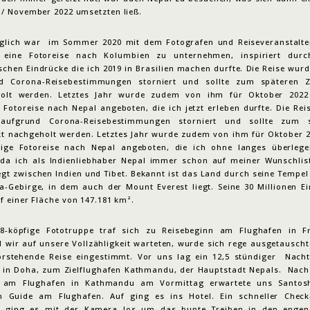
 / November 2022 umsetzten ließ.
glich war im Sommer 2020 mit dem Fotografen und Reiseveranstalte
l eine Fotoreise nach Kolumbien zu unternehmen, inspiriert dur
schen Eindrücke die ich 2019 in Brasilien machen durfte. Die Reise wur
d Corona-Reisebestimmungen storniert und sollte zum späteren Z
olt werden. Letztes Jahr wurde zudem von ihm für Oktober 2022
Fotoreise nach Nepal angeboten, die ich jetzt erleben durfte. Die Re
 aufgrund Corona-Reisebestimmungen storniert und sollte zum s
kt nachgeholt werden. Letztes Jahr wurde zudem von ihm für Oktober 2
ige Fotoreise nach Nepal angeboten, die ich ohne langes überlege
 da ich als Indienliebhaber Nepal immer schon auf meiner Wunschlist
egt zwischen Indien und Tibet. Bekannt ist das Land durch seine Tempe
a-Gebirge, in dem auch der Mount Everest liegt. Seine 30 Millionen E
f einer Fläche von 147.181 km².
8-köpfige Fototruppe traf sich zu Reisebeginn am Flughafen in Fr
 wir auf unsere Vollzähligkeit warteten, wurde sich rege ausgetauscht
orstehende Reise eingestimmt. Vor uns lag ein 12,5 stündiger Nacht
 in Doha, zum Zielflughafen Kathmandu, der Hauptstadt Nepals. Nach
 am Flughafen in Kathmandu am Vormittag erwartete uns Santos
en Guide am Flughafen. Auf ging es ins Hotel. Ein schneller Check
h ging es mit der Kamera los um das bunte Treiben in den enge