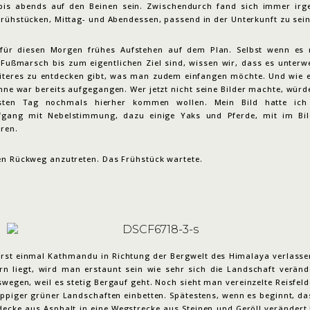
is abends auf den Beinen sein. Zwischendurch fand sich immer irg
Frühstücken, Mittag- und Abendessen, passend in der Unterkunft zu sein
für diesen Morgen frühes Aufstehen auf dem Plan. Selbst wenn es 
 Fußmarsch bis zum eigentlichen Ziel sind, wissen wir, dass es unter
eiteres zu entdecken gibt, was man zudem einfangen möchte. Und wie 
onne war bereits aufgegangen. Wer jetzt nicht seine Bilder machte, würde
ten Tag nochmals hierher kommen wollen. Mein Bild hatte ich
gang mit Nebelstimmung, dazu einige Yaks und Pferde, mit im Bil
ren.
en Rückweg anzutreten. Das Frühstück wartete.
rst einmal Kathmandu in Richtung der Bergwelt des Himalaya verlasse
rn liegt, wird man erstaunt sein wie sehr sich die Landschaft veränd
swegen, weil es stetig Bergauf geht. Noch sieht man vereinzelte Reisfeld
ppiger grüner Landschaften einbetten. Spätestens, wenn es beginnt, das
ecke aus Asphalt in eine Wegstrecke aus Steinen und Geröll verändert