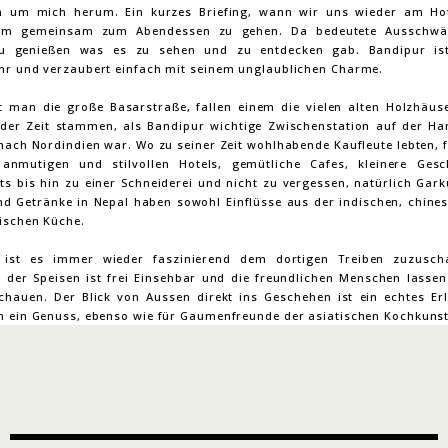
 um mich herum. Ein kurzes Briefing, wann wir uns wieder am Hot
 um gemeinsam zum Abendessen zu gehen. Da bedeutete Ausschw
zu genießen was es zu sehen und zu entdecken gab. Bandipur ist
hr und verzaubert einfach mit seinem unglaublichen Charme.
t man die große Basarstraße, fallen einem die vielen alten Holzhäuse
der Zeit stammen, als Bandipur wichtige Zwischenstation auf der Ha
nach Nordindien war. Wo zu seiner Zeit wohlhabende Kaufleute lebten, f
anmutigen und stilvollen Hotels, gemütliche Cafes, kleinere Ges
ts bis hin zu einer Schneiderei und nicht zu vergessen, natürlich Gark
nd Getränke in Nepal haben sowohl Einflüsse aus der indischen, chines
tischen Küche.
 ist es immer wieder faszinierend dem dortigen Treiben zuzusch
n der Speisen ist frei Einsehbar und die freundlichen Menschen lassen
chauen. Der Blick von Aussen direkt ins Geschehen ist ein echtes Erl
n ein Genuss, ebenso wie für Gaumenfreunde der asiatischen Kochkunst