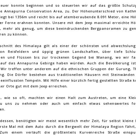
euer konnte beginnen und so steuerten wir auf das größte Schutz
ie Annapurna Conservation Area, zu. Der Höhenunterschied von Kat
iegt bei 1356m und reicht bis auf atemberaubende 8.091 Meter, eine Höh
er Ferne erahnen konnten. Unsere mit dem Jeep maximal erreichte Hö
, mehr als genug, um diese beeindruckenden Bergpanoramen zu gen
eren zu können.
schnitt des Himalaya gilt als einer der schönsten und abwechslung
Von Reisfeldern und üppig grünen Landschaften, über tiefe Schlu
len und Flüssen bis zur trockenen Gegend bei Manang, wo wir fan
 auf das Annapurna Gebirge haben würden. Auch die Bevölkerung ist
 Wir treffen unter anderem auf die ethnischen Gruppen der Gurung, T
g. Die Dörfer bestehen aus traditionellen Häusern mit Steinwänden
beeinflussten Tempeln. Mit Hilfe einer kürzlich fertig gestellten Straße 
ser Orte gut mit dem Jeep erreichen.
, wie so oft, machten wir einen Halt zum Austreten, um eine Klei
zu uns zu nehmen oder auch um einfach etwas sehenswertes fot
en.
dessen, benötigten wir meist wesentlich mehr Zeit, für selbst kleine 
rste Mal mit dem Auto durch die Bergwelt der Himalaya Region fährt,
Zum einem verläuft die größtenteils Kurvenreiche Straße einspur