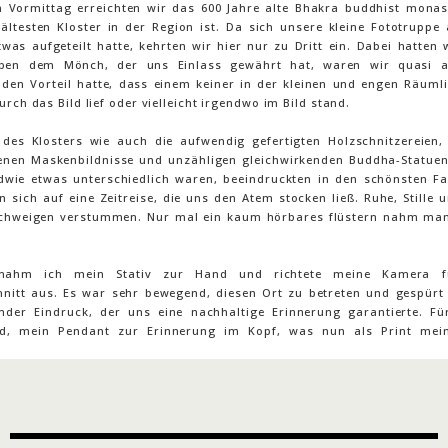
 Vormittag erreichten wir das 600 Jahre alte Bhakra buddhist monas
 ältesten Kloster in der Region ist. Da sich unsere kleine Fototruppe
was aufgeteilt hatte, kehrten wir hier nur zu Dritt ein. Dabei hatten 
eben dem Mönch, der uns Einlass gewährt hat, waren wir quasi al
den Vorteil hatte, dass einem keiner in der kleinen und engen Räumli
urch das Bild lief oder vielleicht irgendwo im Bild stand.
 des Klosters wie auch die aufwendig gefertigten Holzschnitzereien, 
enen Maskenbildnisse und unzähligen gleichwirkenden Buddha-Statuen
ndwie etwas unterschiedlich waren, beeindruckten in den schönsten Fa
 sich auf eine Zeitreise, die uns den Atem stocken ließ. Ruhe, Stille 
schweigen verstummen. Nur mal ein kaum hörbares flüstern nahm man 
nahm ich mein Stativ zur Hand und richtete meine Kamera f
hnitt aus. Es war sehr bewegend, diesen Ort zu betreten und gespürt
lnder Eindruck, der uns eine nachhaltige Erinnerung garantierte. Fü
ild, mein Pendant zur Erinnerung im Kopf, was nun als Print mei
.