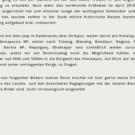
ig zu erkunden. Auch wenn das verehrende Erdbeben im April 201
 angerichtet hat und mitunter einige der wichtigsten Denkmäler und
t hat, wurden seither in der Stadt etliche historische Bauten bereit
ig aufgebaut bzw. restauriert.
nd mit dem Jeep in Kathmandu über Kiritipur, weiter durch die Himalay
Annapurna NP, weiter nach Timang, Manang, Bandipur, Begnas, 
, Bardia NP, Nepalgunj, Bhaktapur und schließlich wieder zur
ndu, wobei wir am Rückreisetag noch die Möglichkeit hatten, 
ter auf 4500 und 5500m in die Bergwelt des Himalayas, mit Blick auf d
und seiner umliegenden Berge, zu fliegen.
 nun folgenden Bildern meiner Reise möchte ich hier gerne meine Erl
ke des Landes und den besonderen Begegnungen mit der lokalen Bev
Die Bilder sind nicht chronologisch eingestellt.