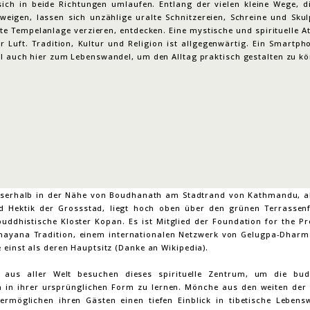
 sich in beide Richtungen umlaufen. Entlang der vielen kleine Wege, d
weigen, lassen sich unzählige uralte Schnitzereien, Schreine und Skul
te Tempelanlage verzieren, entdecken. Eine mystische und spirituelle 
er Luft. Tradition, Kultur und Religion ist allgegenwärtig. Ein Smartp
ll auch hier zum Lebenswandel, um den Alltag praktisch gestalten zu k
serhalb in der Nähe von Boudhanath am Stadtrand von Kathmandu, a
d Hektik der Grossstad, liegt hoch oben über den grünen Terrassen
buddhistische Kloster Kopan. Es ist Mitglied der Foundation for the Pr
hayana Tradition, einem internationalen Netzwerk von Gelugpa-Dharm
 einst als deren Hauptsitz (Danke an Wikipedia).
aus aller Welt besuchen dieses spirituelle Zentrum, um die budd
n in ihrer ursprünglichen Form zu lernen. Mönche aus den weiten der
ermöglichen ihren Gästen einen tiefen Einblick in tibetische Lebensw