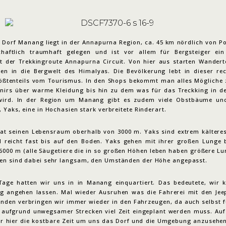
e Dorf Manang liegt in der Annapurna Region, ca. 45 km nördlich von P
chaftlich traumhaft gelegen und ist vor allem für Bergsteiger ein
t der Trekkingroute Annapurna Circuit. Von hier aus starten Wander
nen in die Bergwelt des Himalyas. Die Bevölkerung lebt in dieser re
ößtenteils vom Tourismus. In den Shops bekommt man alles Mögliche 
nirs über warme Kleidung bis hin zu dem was für das Treckking in d
wird. In der Region um Manang gibt es zudem viele Obstbäume und
 Yaks, eine in Hochasien stark verbreitete Rinderart.
at seinen Lebensraum oberhalb von 3000 m. Yaks sind extrem kälteresi
ll reicht fast bis auf den Boden. Yaks gehen mit ihrer großen Lunge b
6000 m (alle Säugetiere die in so großen Höhen leben haben größere Lun
n sind dabei sehr langsam, den Umständen der Höhe angepasst.
Tage hatten wir uns in in Manang einquartiert. Das bedeutete, wir 
ig angehen lassen. Mal wieder Ausruhen was die Fahrerei mit den Jee
tunden verbringen wir immer wieder in den Fahrzeugen, da auch selbst f
 aufgrund unwegsamer Strecken viel Zeit eingeplant werden muss. Auf 
ir hier die kostbare Zeit um uns das Dorf und die Umgebung anzusehen